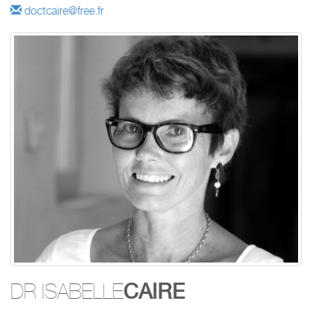
doctcaire@free.fr
CAIRE
DR ISABELLE