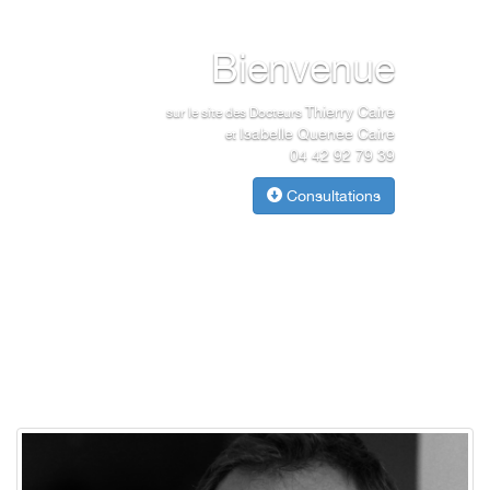
Bienvenue
Thierry Caire
sur le site des Docteurs
Isabelle Quenee Caire
et
04 42 92 79 39
Consultations